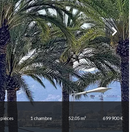
 pièces
1 chambre
52.05 m²
699 900 €