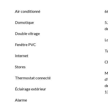
Air conditionné
6
Domotique
5.
de
Double vitrage
L
Fenêtre PVC
T
Internet
C
Stores
M
Thermostat connecté
d'
de
Éclairage extérieur
1
Alarme