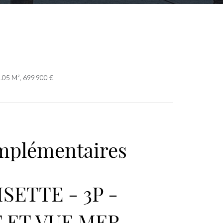
.05 M², 699 900 €
mplémentaires
SETTE - 3P -