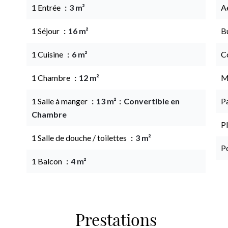
1 Entrée
3 m²
A
1 Séjour
16 m²
B
1 Cuisine
6 m²
C
1 Chambre
12 m²
M
1 Salle à manger
13 m²
Convertible en
P
Chambre
P
1 Salle de douche / toilettes
3 m²
P
1 Balcon
4 m²
Prestations