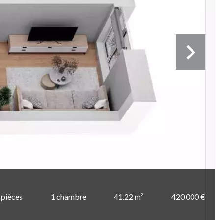
 pièces
1 chambre
41.22 m²
420 000 €