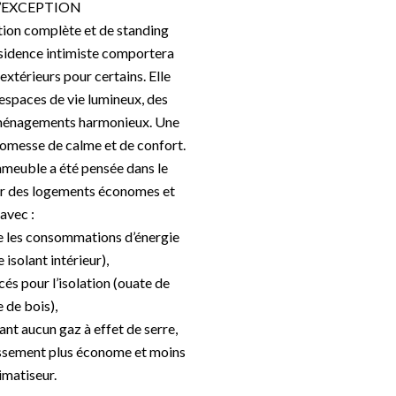
’EXCEPTION
ation complète et de standing
ésidence intimiste comportera
xtérieurs pour certains. Elle
espaces de vie lumineux, des
aménagements harmonieux. Une
romesse de calme et de confort.
mmeuble a été pensée dans le
our des logements économes et
avec :
re les consommations d’énergie
isolant intérieur),
cés pour l’isolation (ouate de
e de bois),
nt aucun gaz à effet de serre,
hissement plus économe et moins
imatiseur.